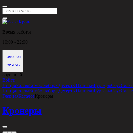
Время работы
10:00 - 22:00
Телефон
795-095
Заречный
Войти
Пицца
Роллы
Комбо наборы
Десерты
Напитки
Бургеры
Соус
Сала
Пицца
Роллы
Комбо наборы
Десерты
Напитки
Бургеры
Соус
Сала
Главная
Каталог
Кронеры
Кронеры