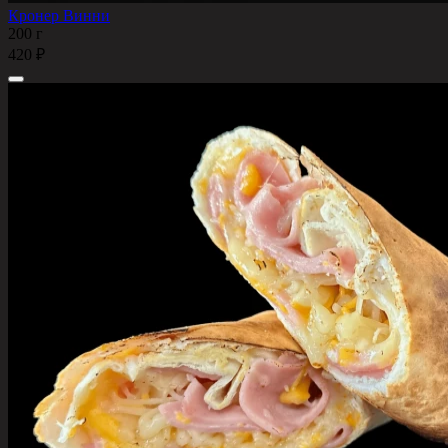
Кронер Винни
200 г
420 ₽