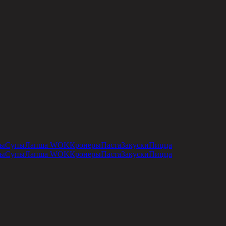
ты
Супы
Лапша WOK
Кронеры
Паста
Закуски
Пицца
ты
Супы
Лапша WOK
Кронеры
Паста
Закуски
Пицца