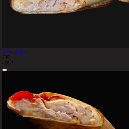
Кронер Best
200 г
420 ₽